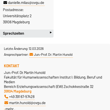
danielle.milas@ovgu.de
Postadresse:
Universitätsplatz 2
39106 Magdeburg
‣
Sprechzeiten
Jun.-Prof. Dr. Martin
Letzte Änderung: 12.03.2026
Hunold
Ansprechpartner:
Jun.-Prof. Dr. Martin Hunold
Per E-Mail unter
KONTAKT
martin.hunold@ovgu.de
Jun.-Prof. Dr. Martin Hunold
Fakultät für Humanwissenschaften Institut I: Bildung, Beruf und
Medien
M.A. Danielle Milas
Bereich Erziehungswissenschaft (EW) Zschokkestraße 32
39104 Magdeburg
Per E-Mail unter
+49 391 67-57428
danielle.milas@ovgu.de
martin.hunold@ovgu.de
mehr…