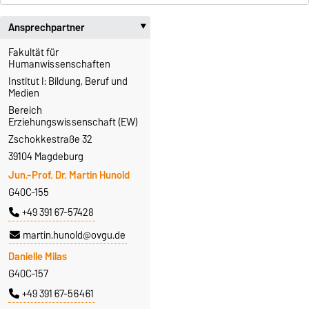
Ansprechpartner
‣
Fakultät für
Humanwissenschaften
Institut I: Bildung, Beruf und
Medien
Bereich
Erziehungswissenschaft (EW)
Zschokkestraße 32
39104 Magdeburg
Jun.-Prof. Dr. Martin Hunold
G40C-155
+49 391 67-57428
martin.hunold@ovgu.de
Danielle Milas
G40C-157
+49 391 67-56461